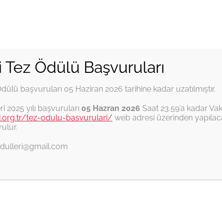
i Tez Ödülü Başvuruları
Ödülü başvuruları 05 Haziran 2026 tarihine kadar uzatılmıştır.
İTŞKV Tez Ödülleri
Habitat II
Ankara
ri 2025 yılı başvuruları
05 Hazran 2026
Saat 23.59’a kadar Vak
fi.org.tr/tez-odulu-basvurulari/
web adresi üzerinden yapılaca
ulur.
ezodulleri@gmail.com