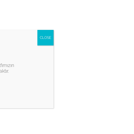
Youtube
Twitter
instagram
CLOSE
 Bienalleri
Basında İTŞKV
fımızın
ktır.