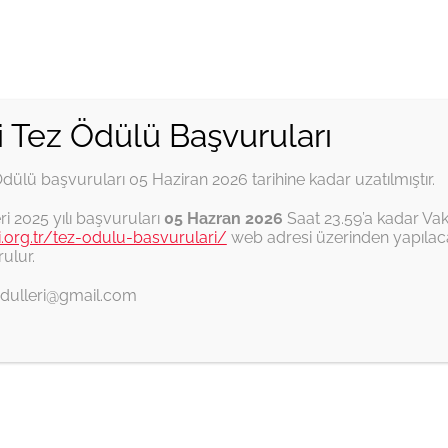
i Tez Ödülü Başvuruları
Ödülü başvuruları 05 Haziran 2026 tarihine kadar uzatılmıştır.
İTŞKV Tez Ödülleri
Habitat II
Ankara
ri 2025 yılı başvuruları
05 Hazran 2026
Saat 23.59’a kadar Vak
fi.org.tr/tez-odulu-basvurulari/
web adresi üzerinden yapılaca
ulur.
ezodulleri@gmail.com