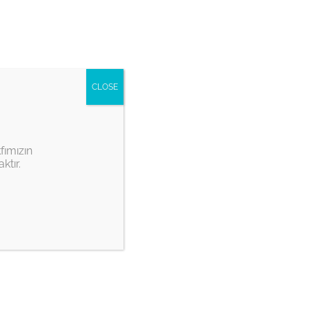
Youtube
Twitter
instagram
CLOSE
 Bienalleri
Basında İTŞKV
fımızın
ktır.