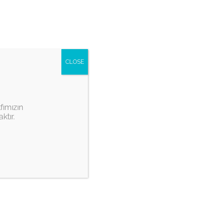
Youtube
Twitter
instagram
CLOSE
 Bienalleri
Basında İTŞKV
fımızın
ktır.