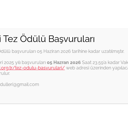
i Tez Ödülü Başvuruları
Ödülü başvuruları 05 Haziran 2026 tarihine kadar uzatılmıştır.
İTŞKV Tez Ödülleri
Habitat II
Ankara
ri 2025 yılı başvuruları
05 Hazran 2026
Saat 23.59’a kadar Vak
fi.org.tr/tez-odulu-basvurulari/
web adresi üzerinden yapılaca
ulur.
ezodulleri@gmail.com